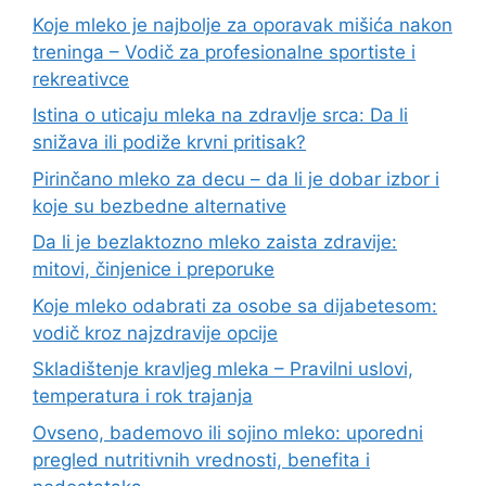
Koje mleko je najbolje za oporavak mišića nakon
treninga – Vodič za profesionalne sportiste i
rekreativce
Istina o uticaju mleka na zdravlje srca: Da li
snižava ili podiže krvni pritisak?
Pirinčano mleko za decu – da li je dobar izbor i
koje su bezbedne alternative
Da li je bezlaktozno mleko zaista zdravije:
mitovi, činjenice i preporuke
Koje mleko odabrati za osobe sa dijabetesom:
vodič kroz najzdravije opcije
Skladištenje kravljeg mleka – Pravilni uslovi,
temperatura i rok trajanja
Ovseno, bademovo ili sojino mleko: uporedni
pregled nutritivnih vrednosti, benefita i