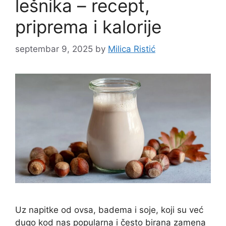
lešnika – recept,
priprema i kalorije
septembar 9, 2025
by
Milica Ristić
Uz napitke od ovsa, badema i soje, koji su već
dugo kod nas popularna i često birana zamena