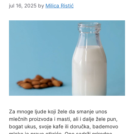
jul 16, 2025
by
Milica Ristić
Za mnoge ljude koji žele da smanje unos
mlečnih proizvoda i masti, ali i dalje žele pun,
bogat ukus, svoje kafe ili doručka, bademovo
mleko je pravo otkriće. Ono sadrži prirodne