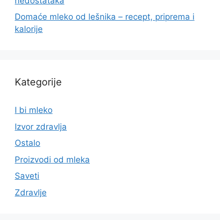
nedostataka
Domaće mleko od lešnika – recept, priprema i
kalorije
Kategorije
I bi mleko
Izvor zdravlja
Ostalo
Proizvodi od mleka
Saveti
Zdravlje