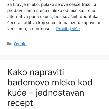
za kravlje mleko, polako se sve češće traži i u
prodavnicama sreće i mleko od lešnika. To je
alternativa puna ukusa, bez suvišnih dodataka,
šećera i aditiva koji se često nalaze u kupovnim
verzijama, a u odnosu …
Pročitaj više
Categories
Ostalo
Kako napraviti
bademovo mleko kod
kuće – jednostavan
recept