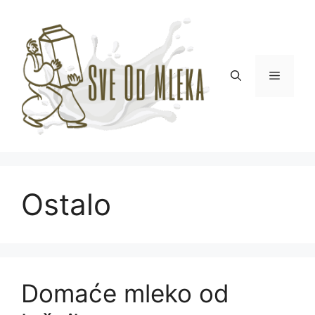
Skip
to
content
Menu
Ostalo
Domaće mleko od