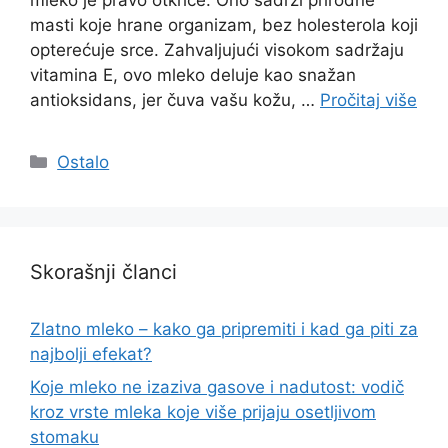
masti koje hrane organizam, bez holesterola koji
opterećuje srce. Zahvaljujući visokom sadržaju
vitamina E, ovo mleko deluje kao snažan
antioksidans, jer čuva vašu kožu, …
Pročitaj više
Categories
Ostalo
Skorašnji članci
Zlatno mleko – kako ga pripremiti i kad ga piti za
najbolji efekat?
Koje mleko ne izaziva gasove i nadutost: vodič
kroz vrste mleka koje više prijaju osetljivom
stomaku