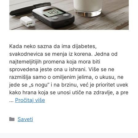
Kada neko sazna da ima dijabetes,
svakodnevica se menja iz korena. Jedna od
najtemeljitijih promena koja mora biti
sprovedena jeste ona u ishrani. Više se ne
razmišlja samo o omiljenim jelima, o ukusu, ne
jede se „s nogu” i na brzinu, već je prioritet uvek
kako hrana koja se unosi utiče na zdravlje, a pre
…
Pročitaj više
Categories
Saveti