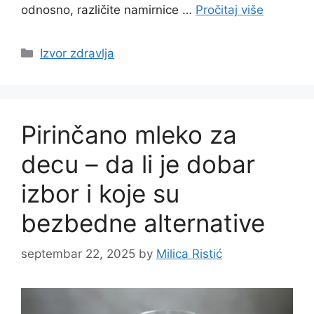
odnosno, različite namirnice …
Pročitaj više
Categories
Izvor zdravlja
Pirinčano mleko za
decu – da li je dobar
izbor i koje su
bezbedne alternative
septembar 22, 2025
by
Milica Ristić