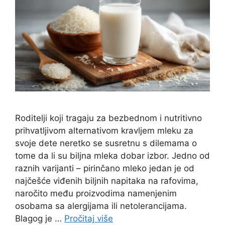
Roditelji koji tragaju za bezbednom i nutritivno
prihvatljivom alternativom kravljem mleku za
svoje dete neretko se susretnu s dilemama o
tome da li su biljna mleka dobar izbor. Jedno od
raznih varijanti – pirinčano mleko jedan je od
najčešće viđenih biljnih napitaka na rafovima,
naročito među proizvodima namenjenim
osobama sa alergijama ili netolerancijama.
Blagog je …
Pročitaj više