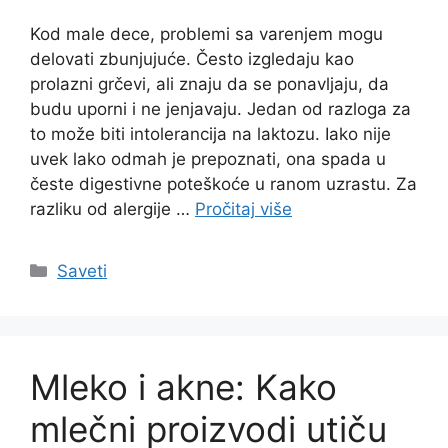
Kod male dece, problemi sa varenjem mogu
delovati zbunjujuće. Često izgledaju kao
prolazni grčevi, ali znaju da se ponavljaju, da
budu uporni i ne jenjavaju. Jedan od razloga za
to može biti intolerancija na laktozu. Iako nije
uvek lako odmah je prepoznati, ona spada u
česte digestivne poteškoće u ranom uzrastu. Za
razliku od alergije …
Pročitaj više
Categories
Saveti
Mleko i akne: Kako
mlečni proizvodi utiču