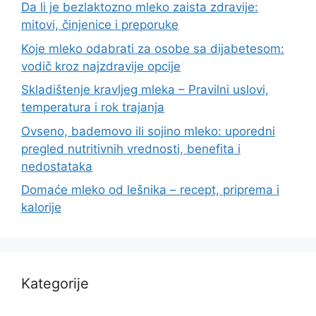
Da li je bezlaktozno mleko zaista zdravije:
mitovi, činjenice i preporuke
Koje mleko odabrati za osobe sa dijabetesom:
vodič kroz najzdravije opcije
Skladištenje kravljeg mleka – Pravilni uslovi,
temperatura i rok trajanja
Ovseno, bademovo ili sojino mleko: uporedni
pregled nutritivnih vrednosti, benefita i
nedostataka
Domaće mleko od lešnika – recept, priprema i
kalorije
Kategorije