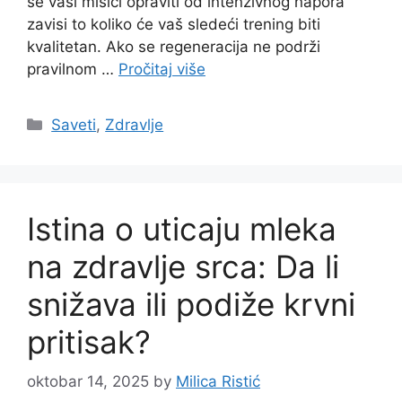
se vaši mišići opraviti od intenzivnog napora
zavisi to koliko će vaš sledeći trening biti
kvalitetan. Ako se regeneracija ne podrži
pravilnom …
Pročitaj više
Categories
Saveti
,
Zdravlje
Istina o uticaju mleka
na zdravlje srca: Da li
snižava ili podiže krvni
pritisak?
oktobar 14, 2025
by
Milica Ristić