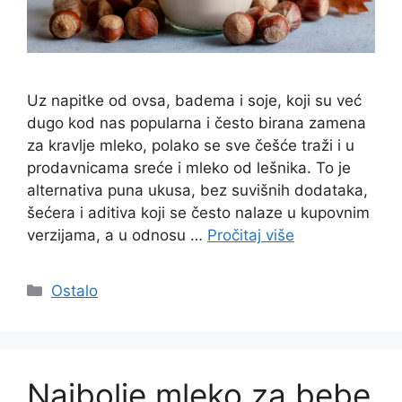
Uz napitke od ovsa, badema i soje, koji su već
dugo kod nas popularna i često birana zamena
za kravlje mleko, polako se sve češće traži i u
prodavnicama sreće i mleko od lešnika. To je
alternativa puna ukusa, bez suvišnih dodataka,
šećera i aditiva koji se često nalaze u kupovnim
verzijama, a u odnosu …
Pročitaj više
Categories
Ostalo
Najbolje mleko za bebe