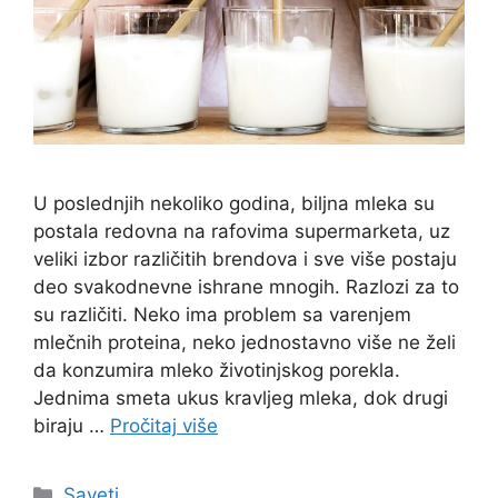
U poslednjih nekoliko godina, biljna mleka su
postala redovna na rafovima supermarketa, uz
veliki izbor različitih brendova i sve više postaju
deo svakodnevne ishrane mnogih. Razlozi za to
su različiti. Neko ima problem sa varenjem
mlečnih proteina, neko jednostavno više ne želi
da konzumira mleko životinjskog porekla.
Jednima smeta ukus kravljeg mleka, dok drugi
biraju …
Pročitaj više
Categories
Saveti