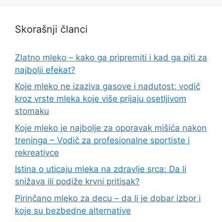
Skorašnji članci
Zlatno mleko – kako ga pripremiti i kad ga piti za
najbolji efekat?
Koje mleko ne izaziva gasove i nadutost: vodič
kroz vrste mleka koje više prijaju osetljivom
stomaku
Koje mleko je najbolje za oporavak mišića nakon
treninga – Vodič za profesionalne sportiste i
rekreativce
Istina o uticaju mleka na zdravlje srca: Da li
snižava ili podiže krvni pritisak?
Pirinčano mleko za decu – da li je dobar izbor i
koje su bezbedne alternative