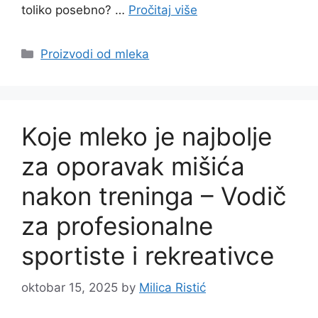
toliko posebno? …
Pročitaj više
Categories
Proizvodi od mleka
Koje mleko je najbolje
za oporavak mišića
nakon treninga – Vodič
za profesionalne
sportiste i rekreativce
oktobar 15, 2025
by
Milica Ristić