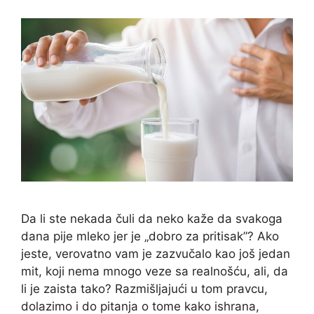
Da li ste nekada čuli da neko kaže da svakoga
dana pije mleko jer je „dobro za pritisak”? Ako
jeste, verovatno vam je zazvučalo kao još jedan
mit, koji nema mnogo veze sa realnošću, ali, da
li je zaista tako? Razmišljajući u tom pravcu,
dolazimo i do pitanja o tome kako ishrana,