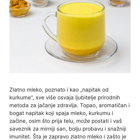
Zlatno mleko, poznato i kao „napitak od
kurkume“, sve više osvaja ljubitelje prirodnih
metoda za jačanje zdravlja. Topao, aromatičan i
bogat napitak koji spaja mleko, kurkumu i
začine, osim što prija telu, može postati i vaš
saveznik za mirniji san, bolju probavu i snažniji
imunitet. Šta je zapravo zlatno mleko i zašto je