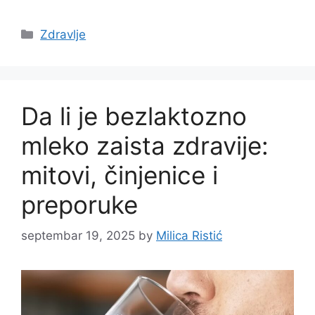
Categories
Zdravlje
Da li je bezlaktozno
mleko zaista zdravije:
mitovi, činjenice i
preporuke
septembar 19, 2025
by
Milica Ristić