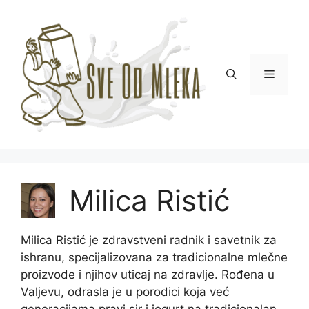
Skip
to
content
Menu
Milica Ristić
Milica Ristić je zdravstveni radnik i savetnik za
ishranu, specijalizovana za tradicionalne mlečne
proizvode i njihov uticaj na zdravlje. Rođena u
Valjevu, odrasla je u porodici koja već
generacijama pravi sir i jogurt na tradicionalan