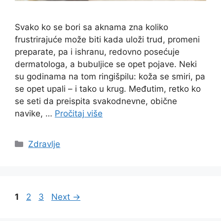
Svako ko se bori sa aknama zna koliko
frustrirajuće može biti kada uloži trud, promeni
preparate, pa i ishranu, redovno posećuje
dermatologa, a bubuljice se opet pojave. Neki
su godinama na tom ringišpilu: koža se smiri, pa
se opet upali – i tako u krug. Međutim, retko ko
se seti da preispita svakodnevne, obične
navike, …
Pročitaj više
Categories
Zdravlje
Page
Page
Page
1
2
3
Next
→