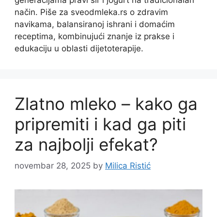
način. Piše za sveodmleka.rs o zdravim
navikama, balansiranoj ishrani i domaćim
receptima, kombinujući znanje iz prakse i
edukaciju u oblasti dijetoterapije.
Zlatno mleko – kako ga
pripremiti i kad ga piti
za najbolji efekat?
novembar 28, 2025
by
Milica Ristić