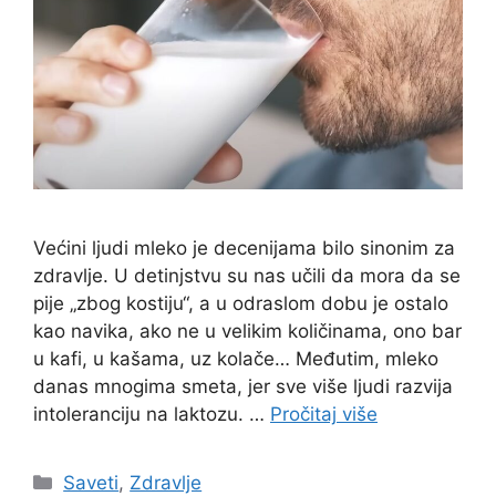
Većini ljudi mleko je decenijama bilo sinonim za
zdravlje. U detinjstvu su nas učili da mora da se
pije „zbog kostiju“, a u odraslom dobu je ostalo
kao navika, ako ne u velikim količinama, ono bar
u kafi, u kašama, uz kolače… Međutim, mleko
danas mnogima smeta, jer sve više ljudi razvija
intoleranciju na laktozu. …
Pročitaj više
Categories
Saveti
,
Zdravlje