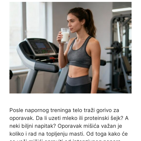
Posle napornog treninga telo traži gorivo za
oporavak. Da li uzeti mleko ili proteinski šejk? A
neki biljni napitak? Oporavak mišića važan je
koliko i rad na topljenju masti. Od toga kako će