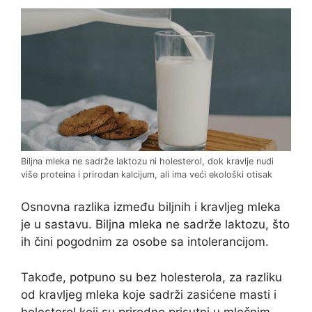
Biljna mleka ne sadrže laktozu ni holesterol, dok kravlje nudi
više proteina i prirodan kalcijum, ali ima veći ekološki otisak
Osnovna razlika između biljnih i kravljeg mleka
je u sastavu. Biljna mleka ne sadrže laktozu, što
ih čini pogodnim za osobe sa intolerancijom.
Takođe, potpuno su bez holesterola, za razliku
od kravljeg mleka koje sadrži zasićene masti i
holesterol koji su prirodno prisutni u mlečnim