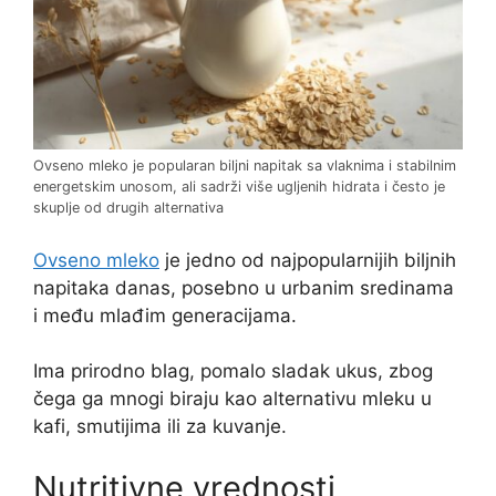
Ovseno mleko je popularan biljni napitak sa vlaknima i stabilnim
energetskim unosom, ali sadrži više ugljenih hidrata i često je
skuplje od drugih alternativa
Ovseno mleko
je jedno od najpopularnijih biljnih
napitaka danas, posebno u urbanim sredinama
i među mlađim generacijama.
Ima prirodno blag, pomalo sladak ukus, zbog
čega ga mnogi biraju kao alternativu mleku u
kafi, smutijima ili za kuvanje.
Nutritivne vrednosti