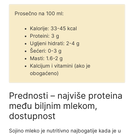
Prosečno na 100 ml:
Kalorije: 33-45 kcal
Proteini: 3 g
Ugljeni hidrati: 2-4 g
Šećeri: 0-3 g
Masti: 1.6-2 g
Kalcijum i vitamini (ako je
obogaćeno)
Prednosti – najviše proteina
među biljnim mlekom,
dostupnost
Sojino mleko je nutritivno najbogatije kada je u