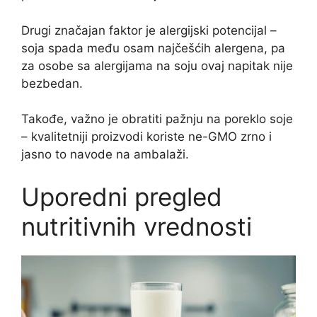
Drugi značajan faktor je alergijski potencijal –
soja spada među osam najčešćih alergena, pa
za osobe sa alergijama na soju ovaj napitak nije
bezbedan.
Takođe, važno je obratiti pažnju na poreklo soje
– kvalitetniji proizvodi koriste ne-GMO zrno i
jasno to navode na ambalaži.
Uporedni pregled
nutritivnih vrednosti