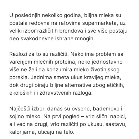
U poslednjih nekoliko godina, biljna mleka su
postala redovna na rafovima supermarketa, uz
veliki izbor različitih brendova i sve više postaju
deo svakodnevne ishrane mnogih.
Razlozi za to su različiti. Neko ima problem sa
varenjem mlečnih proteina, neko jednostavno
više ne želi da konzumira mleko životinjskog
porekla. Jednima smeta ukus kravljeg mleka,
dok drugi biraju biljne alternative zbog etičkih,
ekoloških ili zdravstvenih razloga.
Najčešći izbori danas su ovseno, bademovo i
sojino mleko. Na prvi pogled – vrlo slični napici,
ali već na drugi, vrlo različiti po ukusu, sastavu,
kalorijama, uticaju na telo.