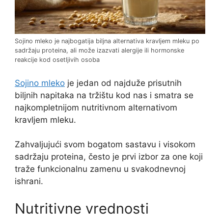
Sojino mleko je najbogatija biljna alternativa kravlјem mleku po
sadržaju proteina, ali može izazvati alergije ili hormonske
reakcije kod osetljivih osoba
Sojino mleko
je jedan od najduže prisutnih
biljnih napitaka na tržištu kod nas i smatra se
najkompletnijom nutritivnom alternativom
kravljem mleku.
Zahvaljujući svom bogatom sastavu i visokom
sadržaju proteina, često je prvi izbor za one koji
traže funkcionalnu zamenu u svakodnevnoj
ishrani.
Nutritivne vrednosti