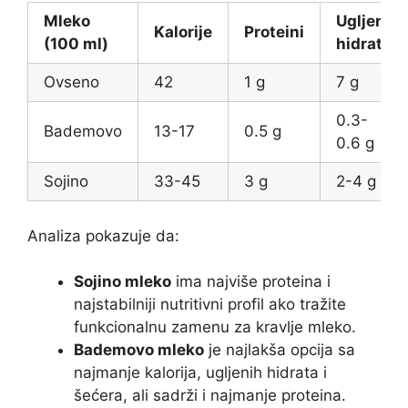
Mleko
Ugljeni
Kalorije
Proteini
(100 ml)
hidrati
Ovseno
42
1 g
7 g
0.3-
Bademovo
13-17
0.5 g
0.6 g
Sojino
33-45
3 g
2-4 g
Analiza pokazuje da:
Sojino mleko
ima najviše proteina i
najstabilniji nutritivni profil ako tražite
funkcionalnu zamenu za kravlje mleko.
Bademovo mleko
je najlakša opcija sa
najmanje kalorija, ugljenih hidrata i
šećera, ali sadrži i najmanje proteina.