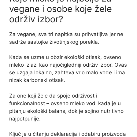
vegane i osobe koje žele
održiv izbor?
Za vegane, sva tri napitka su prihvatljiva jer ne
sadrže sastojke životinjskog porekla.
Kada se uzme u obzir ekološki otisak, ovseno
mleko izlazi kao najočigledniji održiv izbor. Ovas
se uzgaja lokalno, zahteva vrlo malo vode i ima
nizak karbonski otisak.
Za one koji žele da spoje održivost i
funkcionalnost – ovseno mleko vodi kada je u
pitanju ekološki balans, dok je sojino nutritivno
najpotpunije.
Ključ je u čitanju deklaracija i odabiru proizvoda