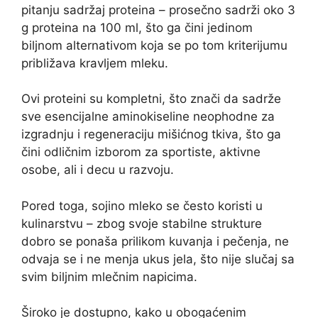
pitanju sadržaj proteina – prosečno sadrži oko 3
g proteina na 100 ml, što ga čini jedinom
biljnom alternativom koja se po tom kriterijumu
približava kravljem mleku.
Ovi proteini su kompletni, što znači da sadrže
sve esencijalne aminokiseline neophodne za
izgradnju i regeneraciju mišićnog tkiva, što ga
čini odličnim izborom za sportiste, aktivne
osobe, ali i decu u razvoju.
Pored toga, sojino mleko se često koristi u
kulinarstvu – zbog svoje stabilne strukture
dobro se ponaša prilikom kuvanja i pečenja, ne
odvaja se i ne menja ukus jela, što nije slučaj sa
svim biljnim mlečnim napicima.
Široko je dostupno, kako u obogaćenim