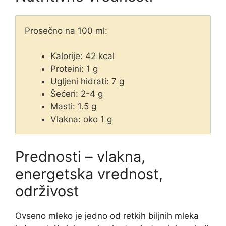
Prosečno na 100 ml:
Kalorije: 42 kcal
Proteini: 1 g
Ugljeni hidrati: 7 g
Šećeri: 2-4 g
Masti: 1.5 g
Vlakna: oko 1 g
Prednosti – vlakna,
energetska vrednost,
održivost
Ovseno mleko je jedno od retkih biljnih mleka