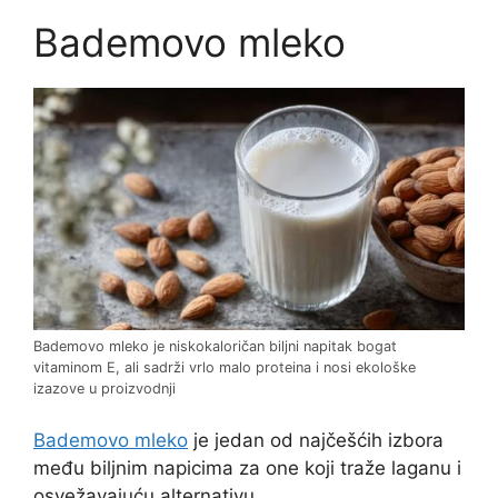
Bademovo mleko
Bademovo mleko je niskokaloričan biljni napitak bogat
vitaminom E, ali sadrži vrlo malo proteina i nosi ekološke
izazove u proizvodnji
Bademovo mleko
je jedan od najčešćih izbora
među biljnim napicima za one koji traže laganu i
osvežavajuću alternativu.