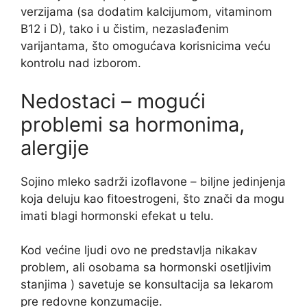
verzijama (sa dodatim kalcijumom, vitaminom
B12 i D), tako i u čistim, nezaslađenim
varijantama, što omogućava korisnicima veću
kontrolu nad izborom.
Nedostaci – mogući
problemi sa hormonima,
alergije
Sojino mleko sadrži izoflavone – biljne jedinjenja
koja deluju kao fitoestrogeni, što znači da mogu
imati blagi hormonski efekat u telu.
Kod većine ljudi ovo ne predstavlja nikakav
problem, ali osobama sa hormonski osetljivim
stanjima ) savetuje se konsultacija sa lekarom
pre redovne konzumacije.