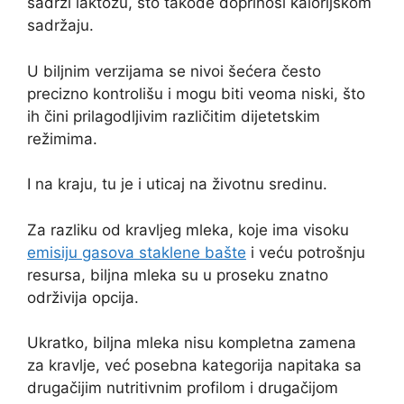
sadrži laktozu, što takođe doprinosi kalorijskom
sadržaju.
U biljnim verzijama se nivoi šećera često
precizno kontrolišu i mogu biti veoma niski, što
ih čini prilagodljivim različitim dijetetskim
režimima.
I na kraju, tu je i uticaj na životnu sredinu.
Za razliku od kravljeg mleka, koje ima visoku
emisiju gasova staklene bašte
i veću potrošnju
resursa, biljna mleka su u proseku znatno
održivija opcija.
Ukratko, biljna mleka nisu kompletna zamena
za kravlje, već posebna kategorija napitaka sa
drugačijim nutritivnim profilom i drugačijom