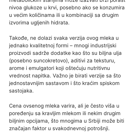
metaboličkim stanjima može izazvati brži porast
nivoa glukoze u krvi, posebno ako se konzumira
u većim količinama ili u kombinaciji sa drugim
izvorima ugljenih hidrata.
Takođe, ne dolazi svaka verzija ovog mleka u
jednako kvalitetnoj formi – mnogi industrijski
proizvodi sadrže dodatke kao što su biljna ulja
(posebno suncokretovo), aditivi za teksturu,
arome i emulgatori koji oštećuju nutritivnu
vrednost napitka. Važno je birati verzije sa što
jednostavnijim sastavom i što kraćim spiskom
sastojaka.
Cena ovsenog mleka varira, ali je često viša u
poređenju sa kravljim mlekom ili nekim drugim
biljnim opcijama, što mnogima u Srbiji može biti
značajan faktor u svakodnevnoj potrošnji.