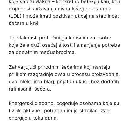
koje sadrži vlakna – konkretno beta-glukan, koji
doprinosi snižavanju nivoa lošeg holesterola
(LDL) i može imati pozitivan uticaj na stabilnost
šećera u krvi.
Taj vlaknasti profil čini ga korisnim za osobe
koje žele duži osećaj sitosti i smanjenje potrebe
za dodatnim međuobrocima.
Zahvaljujući prirodnim šećerima koji nastaju
prilikom razgradnje ovsa u procesu proizvodnje,
ovo mleko ima blag, prijatan ukus i bez dodatih
rafinisanih šećera.
Energetski gledano, pogoduje osobama koje su
fizički aktivne i potreban im je stabilan izvor
energije u toku dana.