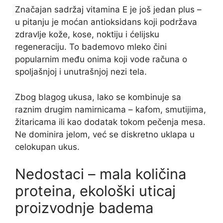
Značajan sadržaj vitamina E je još jedan plus –
u pitanju je moćan antioksidans koji podržava
zdravlje kože, kose, noktiju i ćelijsku
regeneraciju. To bademovo mleko čini
popularnim među onima koji vode računa o
spoljašnjoj i unutrašnjoj nezi tela.
Zbog blagog ukusa, lako se kombinuje sa
raznim drugim namirnicama – kafom, smutijima,
žitaricama ili kao dodatak tokom pečenja mesa.
Ne dominira jelom, već se diskretno uklapa u
celokupan ukus.
Nedostaci – mala količina
proteina, ekološki uticaj
proizvodnje badema