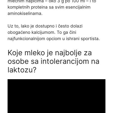
mlečnim napicima – oko 3 g po 100 ml – i to
kompletnih proteina sa svim esencijalnim
aminokiselinama.
Uz to, lako je dostupno i često dolazi
obogaćeno kalcijumom. To ga čini
najfunkcionalnijom opciom u ishrani sportista.
Koje mleko je najbolje za
osobe sa intolerancijom na
laktozu?