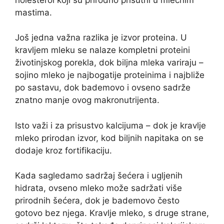
mastima.
Još jedna važna razlika je izvor proteina. U
kravljem mleku se nalaze kompletni proteini
životinjskog porekla, dok biljna mleka variraju –
sojino mleko je najbogatije proteinima i najbliže
po sastavu, dok bademovo i ovseno sadrže
znatno manje ovog makronutrijenta.
Isto važi i za prisustvo kalcijuma – dok je kravlje
mleko prirodan izvor, kod biljnih napitaka on se
dodaje kroz fortifikaciju.
Kada sagledamo sadržaj šećera i ugljenih
hidrata, ovseno mleko može sadržati više
prirodnih šećera, dok je bademovo često
gotovo bez njega. Kravlje mleko, s druge strane,