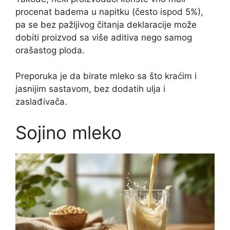
procenat badema u napitku (često ispod 5%),
pa se bez pažljivog čitanja deklaracije može
dobiti proizvod sa više aditiva nego samog
orašastog ploda.
Preporuka je da birate mleko sa što kraćim i
jasnijim sastavom, bez dodatih ulja i
zaslađivača.
Sojino mleko