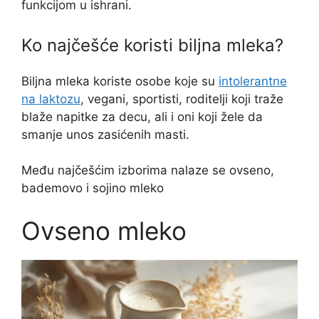
funkcijom u ishrani.
Ko najčešće koristi biljna mleka?
Biljna mleka koriste osobe koje su
intolerantne
na laktozu
, vegani, sportisti, roditelji koji traže
blaže napitke za decu, ali i oni koji žele da
smanje unos zasićenih masti.
Među najčešćim izborima nalaze se ovseno,
bademovo i sojino mleko
Ovseno mleko