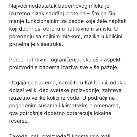
Najveći nedostatak bademovog mleka je
izuzetno nizak sadržaj proteina – što ga čini
manje funkcionalnim za osobe koje žele napitak
koji doprinosi obroku u nutritivnom smislu. U
poređenju sa sojinim mlekom, razlika u količini
proteina je višestruka.
Pored nutritivnih ograničenja, ekološki aspekt
proizvodnje badema izaziva sve više pažnje.
Uzgajanje badema, naročito u Kaliforniji, odakle
dolazi veliki deo svetske proizvodnje, zahteva
izuzetno velike količine vode. U područjima
pogođenim sušama i klimatskim promenama,
ova potrošnja dodatno opterećuje lokalne
resurse.
Takođe, neki proizvođači koriste vrlo mali