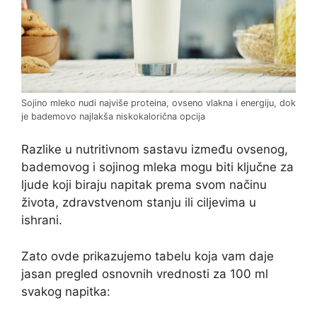
Sojino mleko nudi najviše proteina, ovseno vlakna i energiju, dok
je bademovo najlakša niskokalorična opcija
Razlike u nutritivnom sastavu između ovsenog,
bademovog i sojinog mleka mogu biti ključne za
ljude koji biraju napitak prema svom načinu
života, zdravstvenom stanju ili ciljevima u
ishrani.
Zato ovde prikazujemo tabelu koja vam daje
jasan pregled osnovnih vrednosti za 100 ml
svakog napitka: