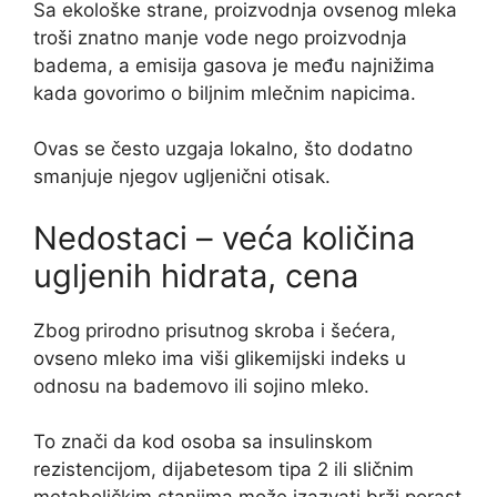
Sa ekološke strane, proizvodnja ovsenog mleka
troši znatno manje vode nego proizvodnja
badema, a emisija gasova je među najnižima
kada govorimo o biljnim mlečnim napicima.
Ovas se često uzgaja lokalno, što dodatno
smanjuje njegov ugljenični otisak.
Nedostaci – veća količina
ugljenih hidrata, cena
Zbog prirodno prisutnog skroba i šećera,
ovseno mleko ima viši glikemijski indeks u
odnosu na bademovo ili sojino mleko.
To znači da kod osoba sa insulinskom
rezistencijom, dijabetesom tipa 2 ili sličnim