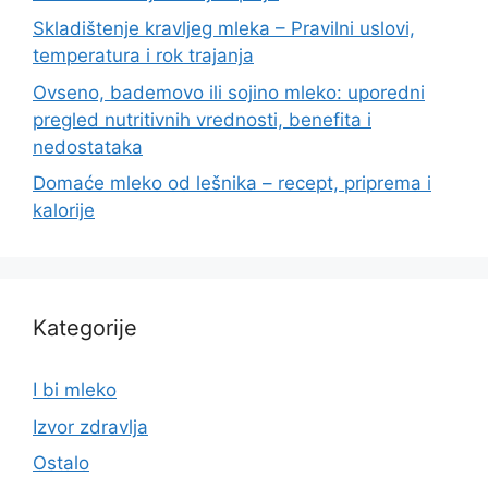
Skladištenje kravljeg mleka – Pravilni uslovi,
temperatura i rok trajanja
Ovseno, bademovo ili sojino mleko: uporedni
pregled nutritivnih vrednosti, benefita i
nedostataka
Domaće mleko od lešnika – recept, priprema i
kalorije
Kategorije
I bi mleko
Izvor zdravlja
Ostalo