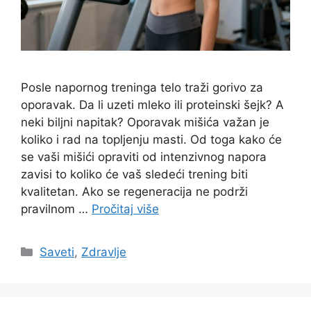
Posle napornog treninga telo traži gorivo za
oporavak. Da li uzeti mleko ili proteinski šejk? A
neki biljni napitak? Oporavak mišića važan je
koliko i rad na topljenju masti. Od toga kako će
se vaši mišići opraviti od intenzivnog napora
zavisi to koliko će vaš sledeći trening biti
kvalitetan. Ako se regeneracija ne podrži
pravilnom …
Pročitaj više
Categories
Saveti
,
Zdravlje