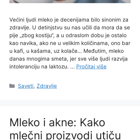
Većini ljudi mleko je decenijama bilo sinonim za
zdravlje. U detinjstvu su nas učili da mora da se
pije „zbog kostiju“, a u odraslom dobu je ostalo
kao navika, ako ne u velikim količinama, ono bar
u kafi, u kašama, uz kolače… Međutim, mleko
danas mnogima smeta, jer sve više ljudi razvija
intoleranciju na laktozu. …
Pročitaj više
Categories
Saveti
,
Zdravlje
Mleko i akne: Kako
mlečni proizvodi utiču