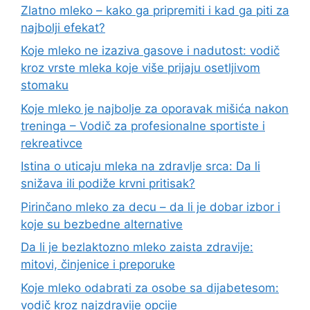
Zlatno mleko – kako ga pripremiti i kad ga piti za
najbolji efekat?
Koje mleko ne izaziva gasove i nadutost: vodič
kroz vrste mleka koje više prijaju osetljivom
stomaku
Koje mleko je najbolje za oporavak mišića nakon
treninga – Vodič za profesionalne sportiste i
rekreativce
Istina o uticaju mleka na zdravlje srca: Da li
snižava ili podiže krvni pritisak?
Pirinčano mleko za decu – da li je dobar izbor i
koje su bezbedne alternative
Da li je bezlaktozno mleko zaista zdravije:
mitovi, činjenice i preporuke
Koje mleko odabrati za osobe sa dijabetesom:
vodič kroz najzdravije opcije