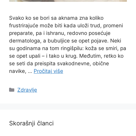
Svako ko se bori sa aknama zna koliko
frustrirajuće može biti kada uloži trud, promeni
preparate, pa i ishranu, redovno posećuje
dermatologa, a bubuljice se opet pojave. Neki
su godinama na tom ringišpilu: koža se smiri, pa
se opet upali – i tako u krug. Međutim, retko ko
se seti da preispita svakodnevne, obične
navike, …
Pročitaj više
Categories
Zdravlje
Skorašnji članci