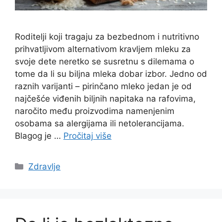
Roditelji koji tragaju za bezbednom i nutritivno
prihvatljivom alternativom kravljem mleku za
svoje dete neretko se susretnu s dilemama o
tome da li su biljna mleka dobar izbor. Jedno od
raznih varijanti – pirinčano mleko jedan je od
najčešće viđenih biljnih napitaka na rafovima,
naročito među proizvodima namenjenim
osobama sa alergijama ili netolerancijama.
Blagog je …
Pročitaj više
Categories
Zdravlje