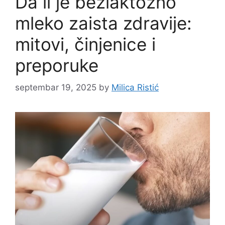
Da li je bezlaktozno
mleko zaista zdravije:
mitovi, činjenice i
preporuke
septembar 19, 2025
by
Milica Ristić